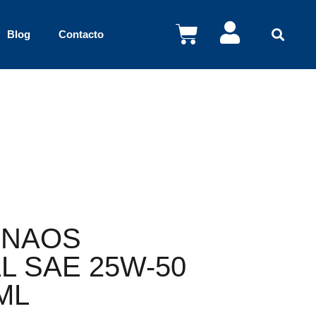
Blog
Contacto
 NAOS
L SAE 25W-50
ML