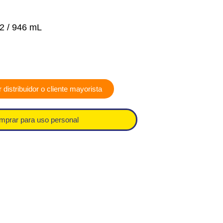
2 / 946 mL
 distribuidor o cliente mayorista
mprar para uso personal