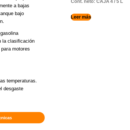
Cont. neto: CAJA 4 / 5 L
lmente a bajas
rranque bajo
Leer más
n.
gasolina
la clasificación
 para motores
tas temperaturas.
el desgaste
cnicas