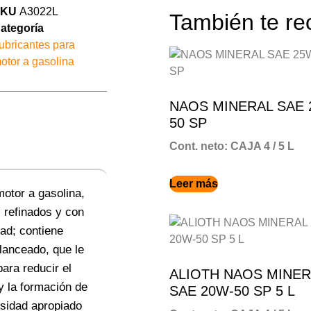
SKU
A3022L
También te 
ategoría
ubricantes para
otor a gasolina
NAOS MINERAL SAE 
50 SP
Cont. neto: CAJA 4 / 5 L
Leer más
motor a gasolina,
 refinados y con
ad; contiene
lanceado, que le
para reducir el
ALIOTH NAOS MINER
y la formación de
SAE 20W-50 SP 5 L
osidad apropiado