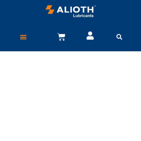
Política de privacidad
Cuando los visitantes hacen comentarios y/o reseñas
dentro del sitio, recolectamos datos mencionados en el
formulario, la dirección IP del visitante, y la cadena de