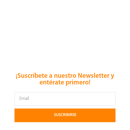
La venta de productos en este sitio web es proveída por
el servicio OpenPay, compañía de BBVA Bancomer.
Alioth Lubricants no almacena información de los
métodos de pago usados por el usuario como tarjetas de
crédito/débito o cuentas bancarias.
¡Suscríbete a nuestro Newsletter y
entérate primero!
SUSCRIBIRSE