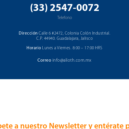
(33) 2547-0072
Telefono
Dirección
Calle 6 #2472, Colonia Colón Industrial.
C.P. 44940. Guadalajara, Jalisco
Horario
Lunes a Viernes. 8:00 – 17:00 HRS
Correo
info@alioth.com.mx
bete a nuestro Newsletter y entérate 